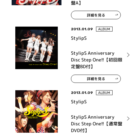
盤A】
詳細を見る
2013.01.09
ALBUM
StylipS
StylipS Anniversary
Disc Step One!!【初回限
定盤BD付】
詳細を見る
2013.01.09
ALBUM
StylipS
StylipS Anniversary
Disc Step One!!【通常盤
DVD付】