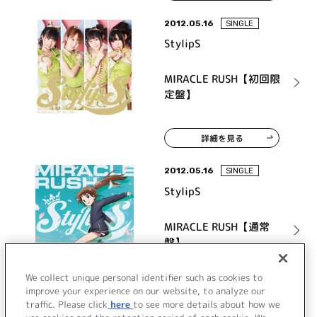
2012.05.16
SINGLE
StylipS
MIRACLE RUSH【初回限
定盤】
詳細を見る
2012.05.16
SINGLE
StylipS
MIRACLE RUSH【通常
盤】
We collect unique personal identifier such as cookies to
詳細を見る
improve your experience on our website, to analyze our
traffic. Please click
here
to see more details about how we