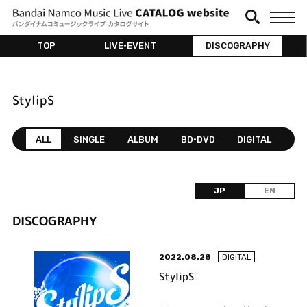
TOP
LIVE•EVENT
DISCOGRAPHY
StylipS
ALL
SINGLE
ALBUM
BD•DVD
DIGITAL
JP
EN
DISCOGRAPHY
2022.08.28
DIGITAL
StylipS