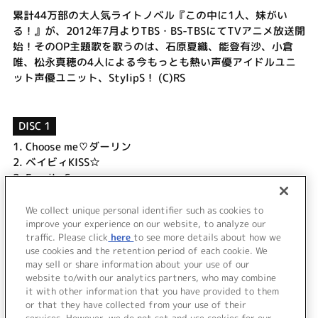
累計44万部の大人気ライトノベル『この中に1人、妹がい
る！』が、2012年7月よりTBS・BS-TBSにてTVアニメ放送開
始！そのOP主題歌を歌うのは、石原夏織、能登有沙、小倉
唯、松永真穂の4人による今もっとも熱い声優アイドルユニ
ット声優ユニット、StylipS！ (C)RS
DISC 1
1.
Choose me♡ダーリン
2.
ベイビィKISS☆
3.
Fragile Crazy
4.
Choose me♡ダーリン (inst)
5.
ベイビィKISS☆ (inst)
We collect unique personal identifier such as cookies to
improve your experience on our website, to analyze our
6.
Fragile Crazy (inst)
traffic. Please click
here
to see more details about how we
use cookies and the retention period of each cookie. We
＜ BACK
may sell or share information about your use of our
website to/with our analytics partners, who may combine
it with other information that you have provided to them
or that they have collected from your use of their