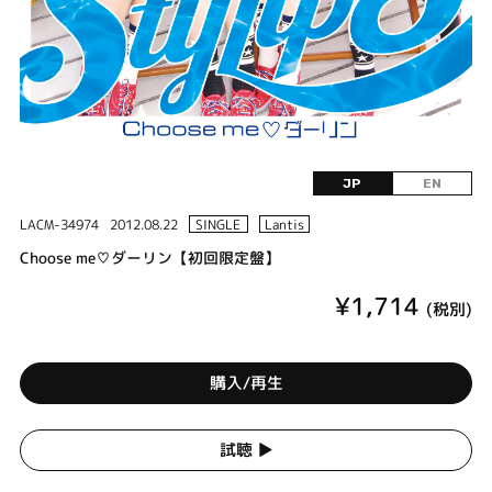
JP
EN
LACM-34974
2012.08.22
SINGLE
Lantis
Choose me♡ダーリン【初回限定盤】
¥1,714
(税別)
購入/再生
試聴 ▶︎