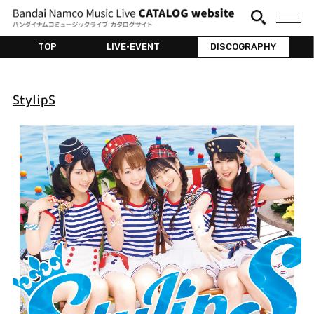
TOP
LIVE•EVENT
DISCOGRAPHY
StylipS