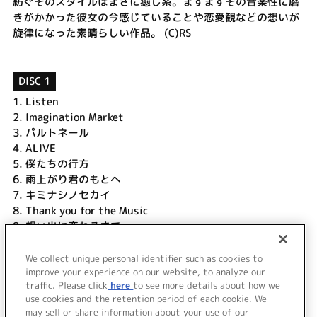
紡ぐそのスタイルはまさに癒し系。ますますその音楽性に磨
きがかかった彼女の今感じていることや恋愛観などの想いが
旋律になった素晴らしい作品。 (C)RS
DISC 1
1.
Listen
2.
Imagination Market
3.
パルトネール
4.
ALIVE
5.
僕たちの行方
6.
雨上がり君のもとへ
7.
キミナシノセカイ
8.
Thank you for the Music
9.
想い出に変わるまで
10.
君にヘッドフォン
11.
IF:この世界で
We collect unique personal identifier such as cookies to
12.
幸せになるために
improve your experience on our website, to analyze our
traffic. Please click
here
to see more details about how we
use cookies and the retention period of each cookie. We
＜ BACK
may sell or share information about your use of our