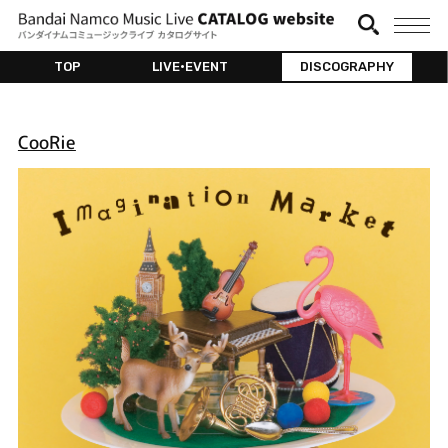
TOP
LIVE•EVENT
DISCOGRAPHY
CooRie