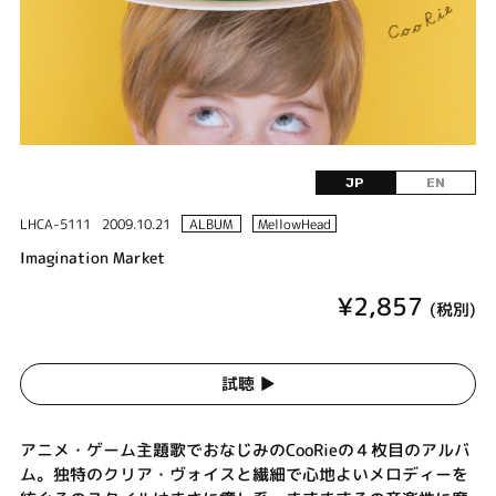
JP
EN
LHCA-5111
2009.10.21
ALBUM
MellowHead
Imagination Market
¥2,857
(税別)
試聴 ▶︎
アニメ・ゲーム主題歌でおなじみのCooRieの４枚目のアルバ
ム。独特のクリア・ヴォイスと繊細で心地よいメロディーを