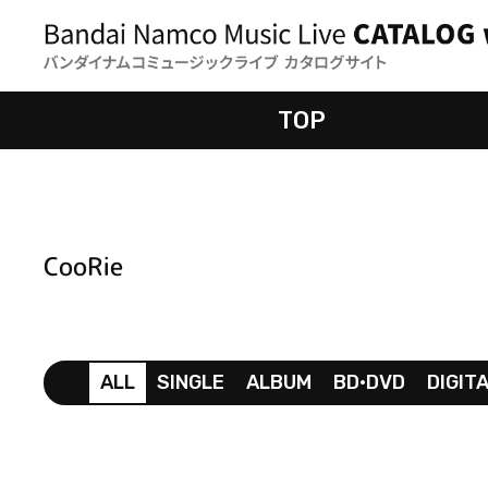
TOP
CooRie
ALL
SINGLE
ALBUM
BD•DVD
DIGIT