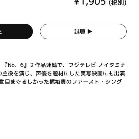
¥1,905
(税別)
生
試聴 ▶︎
『No．6』２作品連続で、フジテレビ ノイタミナ
の主役を演じ、声優を題材にした実写映画にも出演
活動目まぐるしかった梶裕貴のファースト・シング