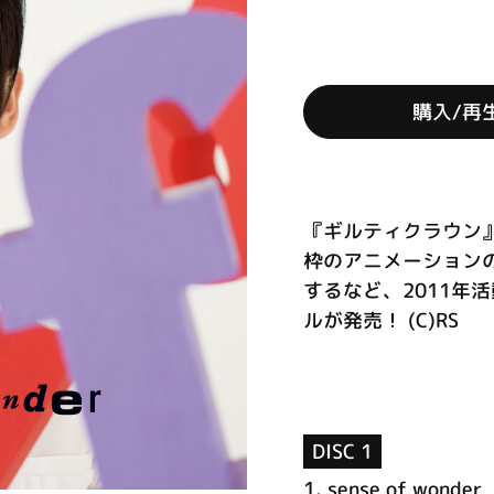
購入/再
『ギルティクラウン』
枠のアニメーション
するなど、2011年
ルが発売！ (C)RS
DISC 1
1.
sense of wonder