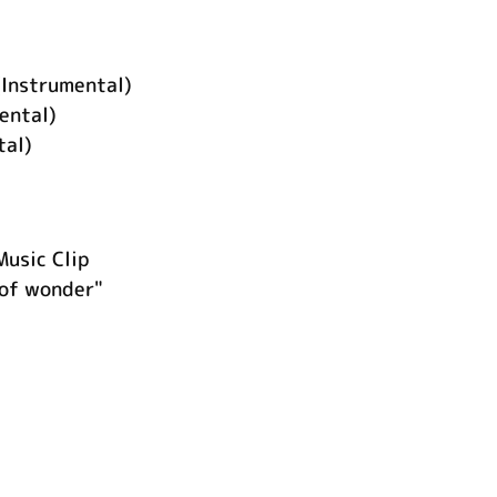
(Instrumental)
ntal)
tal)
Music Clip
 of wonder"