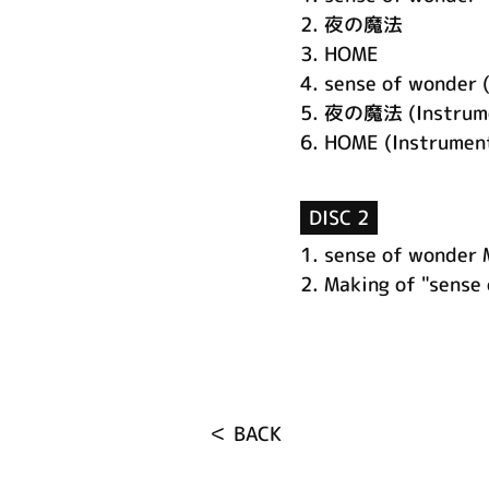
2.
夜の魔法
3.
HOME
4.
sense of wonder 
5.
夜の魔法 (Instrume
6.
HOME (Instrumen
DISC 2
1.
sense of wonder 
2.
Making of "sense
＜ BACK