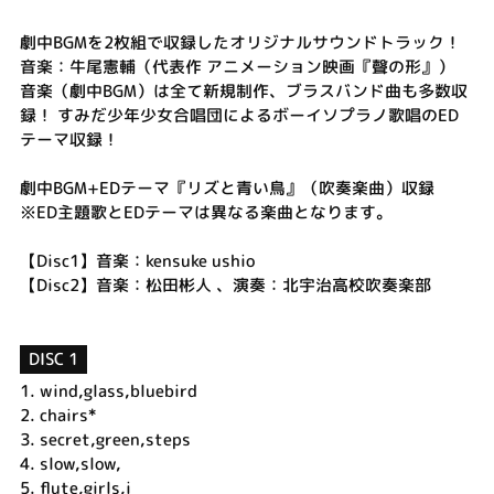
劇中BGMを2枚組で収録したオリジナルサウンドトラック！
音楽：牛尾憲輔（代表作 アニメーション映画『聲の形』）
音楽（劇中BGM）は全て新規制作、ブラスバンド曲も多数収
録！ すみだ少年少女合唱団によるボーイソプラノ歌唱のED
テーマ収録！
劇中BGM+EDテーマ『リズと青い鳥』（吹奏楽曲）収録
※ED主題歌とEDテーマは異なる楽曲となります。
【Disc1】音楽：kensuke ushio
【Disc2】音楽：松田彬人 、演奏：北宇治高校吹奏楽部
DISC 1
1.
wind,glass,bluebird
2.
chairs*
3.
secret,green,steps
4.
slow,slow,
5.
flute,girls,i