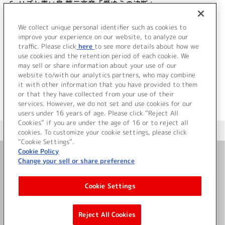
6.
リズと青い鳥 第三楽章「愛ゆえの決断」
7.
リズと青い鳥 第四楽章「遠き空へ」
8.
リズと青い鳥 コンクール用編曲Ver.
We collect unique personal identifier such as cookies to
9.
みぞれと梨々花のオーボエ練習曲
improve your experience on our website, to analyze our
traffic. Please click
here
to see more details about how we
use cookies and the retention period of each cookie. We
＜ BACK
may sell or share information about your use of our
website to/with our analytics partners, who may combine
it with other information that you have provided to them
or that they have collected from your use of their
services. However, we do not set and use cookies for our
users under 16 years of age. Please click “Reject All
Cookies” if you are under the age of 16 or to reject all
＜ カタログサイト トップページへ
cookies. To customize your cookie settings, please click
“Cookie Settings”.
Cookie Policy
Change your sell or share preference
お問い合わせ
Cookie Settings
サイト利用について
Reject All Cookies
©Bandai Namco Music Live Inc.