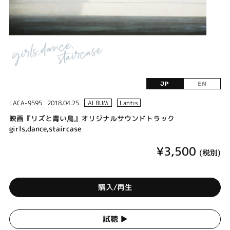
JP
EN
LACA-9595
2018.04.25
ALBUM
Lantis
映画『リズと青い鳥』オリジナルサウンドトラック
girls,dance,staircase
¥3,500
(税別)
購入/再生
試聴 ▶︎