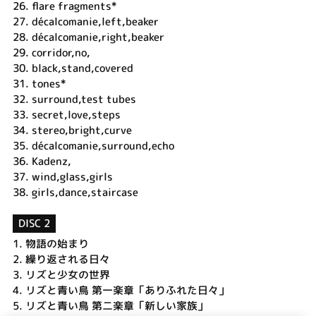
26.
flare fragments*
27.
décalcomanie,left,beaker
28.
décalcomanie,right,beaker
29.
corridor,no,
30.
black,stand,covered
31.
tones*
32.
surround,test tubes
33.
secret,love,steps
34.
stereo,bright,curve
35.
décalcomanie,surround,echo
36.
Kadenz,
37.
wind,glass,girls
38.
girls,dance,staircase
DISC 2
1.
物語の始まり
2.
繰り返される日々
3.
リズと少女の世界
4.
リズと青い鳥 第一楽章「ありふれた日々」
5.
リズと青い鳥 第二楽章「新しい家族」