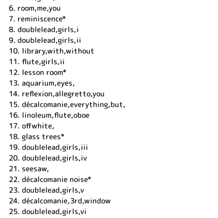
6.
room,me,you
7.
reminiscence*
8.
doublelead,girls,i
9.
doublelead,girls,ii
10.
library,with,without
11.
flute,girls,ii
12.
lesson room*
13.
aquarium,eyes,
14.
reflexion,allegretto,you
15.
décalcomanie,everything,but,
16.
linoleum,flute,oboe
17.
offwhite,
18.
glass trees*
19.
doublelead,girls,iii
20.
doublelead,girls,iv
21.
seesaw,
22.
décalcomanie noise*
23.
doublelead,girls,v
24.
décalcomanie,3rd,window
25.
doublelead,girls,vi