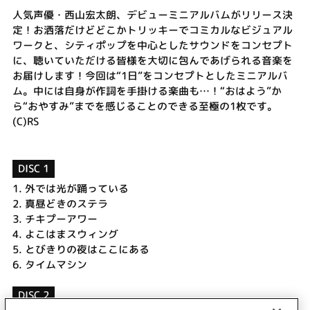
人気声優・西山宏太朗、デビューミニアルバムがリリース決
定！お洒落だけどどこかトリッキーでコミカルなビジュアル
ワークと、シティポップを中心としたサウンドをコンセプト
に、聴いていただける皆様を大切に包んであげられる音楽を
お届けします！今回は“1日”をコンセプトとしたミニアルバ
ム。中には自身が作詞を手掛ける楽曲も…！“おはよう”か
ら“おやすみ”までを感じることのできる至極の1枚です。
(C)RS
DISC 1
1.
外では光が踊っている
2.
真昼どきのステラ
3.
チキプーアワー
4.
よこはまスウィング
5.
とびきりの夜はここにある
6.
タイムマシン
DISC 2