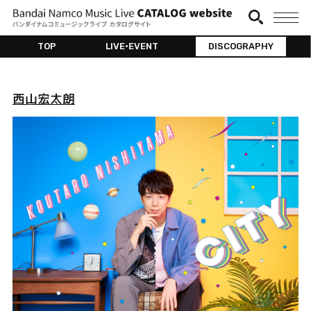
TOP
LIVE•EVENT
DISCOGRAPHY
西山宏太朗