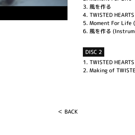
3.
風を作る
4.
TWISTED HEARTS 
5.
Moment For Life 
6.
風を作る (Instrume
DISC 2
1.
TWISTED HEARTS (
2.
Making of TWIST
＜ BACK