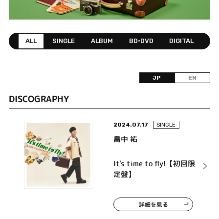
ALL
SINGLE
ALBUM
BD•DVD
DIGITAL
JP
EN
DISCOGRAPHY
2024.07.17
SINGLE
畠中 祐
It's time to fly!【初回限
定盤】
詳細を見る