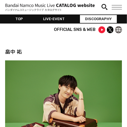
TOP
LIVE•EVENT
DISCOGRAPHY
OFFICIAL SNS & WEB
畠中 祐