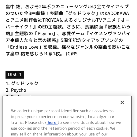
畠中 祐、およそ2年ぶりのニューシングルは全てタイアップ
のついた全3曲収録！表題曲「グッドラック」はKADOKAWA
とアニメ制作会社TROYCAによるオリジナルTVアニメ『オー
バーテイク！』のED主題歌。さらに、長編映画『家族という
病』主題歌の「Psycho」、恋愛ゲーム『イケメンヴァンパイ
ア◆偉人たちと恋の誘惑』5周年記念タイアップソングの
「Endless Love」を収録。様々なジャンルの楽曲を歌いこな
す畠中 祐を感じられる1枚。 (C)RS
DISC 1
1.
グッドラック
2.
Psycho
3.
Endless Love
4.
グッドラック (Instrumental)
5.
Psycho (Instrumental)
We collect unique personal identifier such as cookies to
improve your experience on our website, to analyze our
6.
Endless Love (Instrumental)
traffic. Please click
here
to see more details about how we
use cookies and the retention period of each cookie. We
＜ BACK
may sell or share information about your use of our