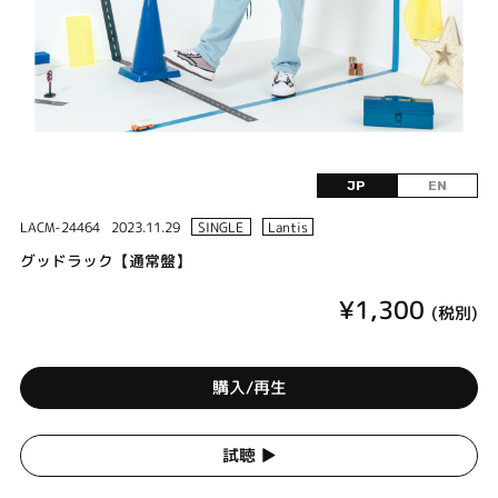
JP
EN
LACM-24464
2023.11.29
SINGLE
Lantis
グッドラック【通常盤】
¥1,300
(税別)
購入/再生
試聴 ▶︎