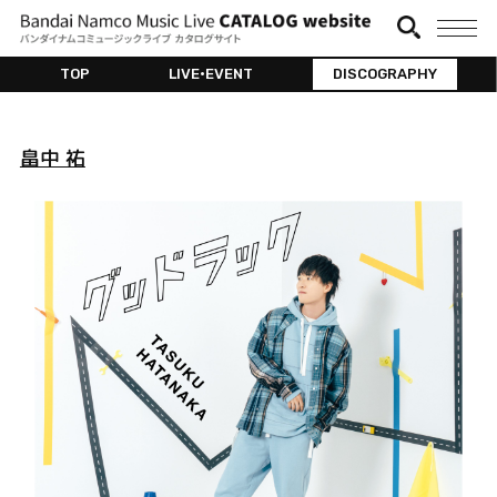
TOP
LIVE•EVENT
DISCOGRAPHY
畠中 祐