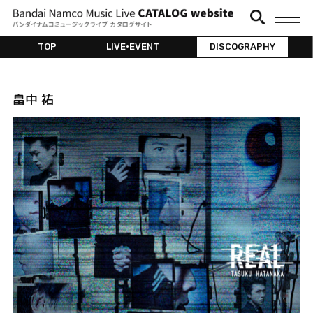
TOP
LIVE•EVENT
DISCOGRAPHY
畠中 祐