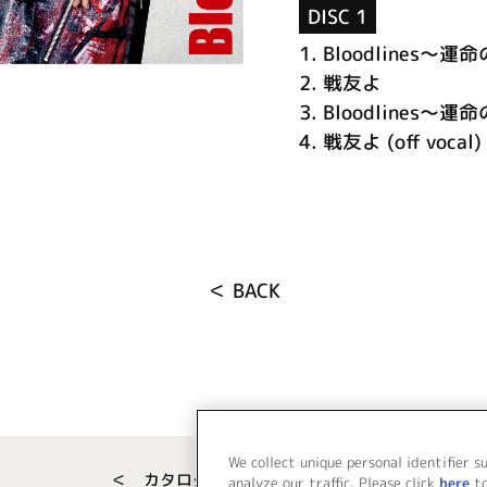
DISC 1
1.
Bloodlines～
2.
戦友よ
3.
Bloodlines～運命の
4.
戦友よ (off vocal)
＜ BACK
We collect unique personal identifier s
＜ カタログサイト トップページへ
analyze our traffic. Please click
here
t