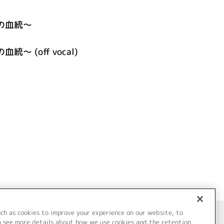
運命の血統～
血統～ (off vocal)
uch as cookies to improve your experience on our website, to
o see more details about how we use cookies and the retention