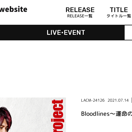
RELEASE
TITLE
RELEASE一覧
タイトル一覧
LIVE•EVENT
LACM-24126
2021.07.14
Bloodlines～運