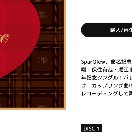
購入/再
SparQlew、命名
翔・保住有哉・堀江 瞬
年記念シングル！バ
け！カップリング曲
レコーディングして再収
DISC 1