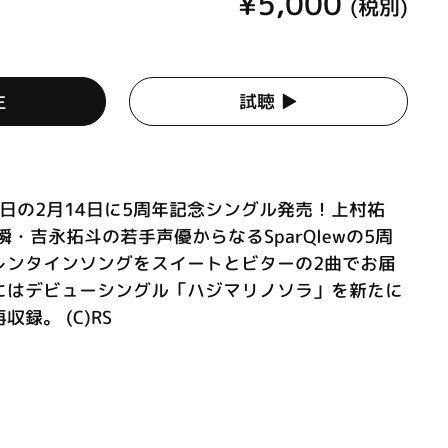
¥5,000
(税別)
生
試聴 ▶︎
記念日の2月14日に5周年記念シングル発売！上村祐
・吉永拓斗の若手声優からなるSparQlewの5周
レンタインソングをスイートとビターの2曲でお届
にはデビューシングル「ハジマリノソラ」を新たに
録。 (C)RS