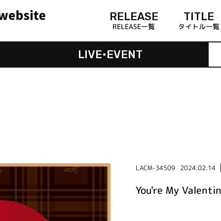
RELEASE
TITLE
RELEASE一覧
タイトル一覧
LIVE•EVENT
LACM-34509
2024.02.14
You're My Vale