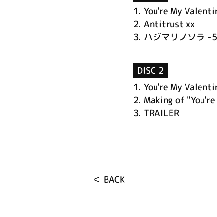
1.
You're My Valenti
2.
Antitrust xx
3.
ハジマリノソラ -5th 
DISC 2
1.
You're My Valenti
2.
Making of "You're
3.
TRAILER
＜ BACK