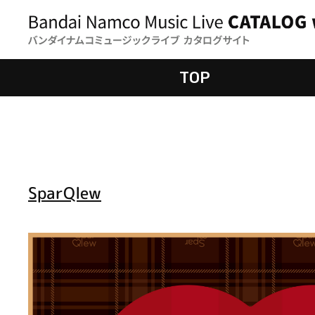
TOP
SparQlew