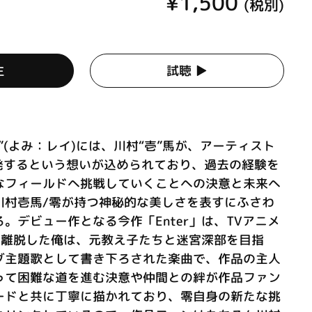
¥1,500
(税別)
生
試聴 ▶︎
”(よみ：レイ)には、川村“壱”馬が、アーティスト
出発するという想いが込められており、過去の経験を
なフィールドへ挑戦していくことへの決意と未来へ
川村壱馬/零が持つ神秘的な美しさを表すにふさわ
。デビュー作となる今作「Enter」は、TVアニメ
を離脱した俺は、元教え子たちと迷宮深部を目指
グ主題歌として書き下ろされた楽曲で、作品の主人
って困難な道を進む決意や仲間との絆が作品ファン
ードと共に丁寧に描かれており、零自身の新たな挑