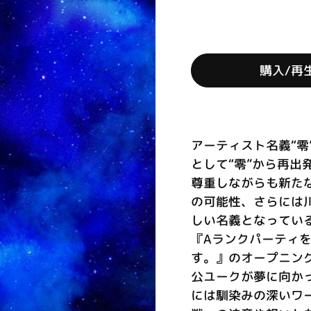
購入/再
アーティスト名義“零
として“零”から再
尊重しながらも新た
の可能性、さらには
しい名義となっている
『Aランクパーティ
す。』のオープニン
公ユークが夢に向か
には馴染みの深いワ