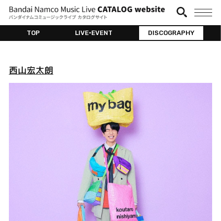
TOP
LIVE•EVENT
DISCOGRAPHY
西山宏太朗