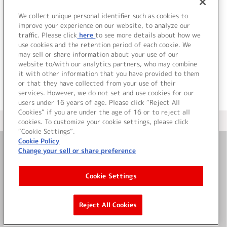
DISC 2
1.
好奇心BOY ～Music Video～
We collect unique personal identifier such as cookies to
improve your experience on our website, to analyze our
2.
好奇心BOY ～Behind The Scenes～
traffic. Please click
here
to see more details about how we
use cookies and the retention period of each cookie. We
＜ BACK
may sell or share information about your use of our
website to/with our analytics partners, who may combine
it with other information that you have provided to them
or that they have collected from your use of their
services. However, we do not set and use cookies for our
users under 16 years of age. Please click “Reject All
Cookies” if you are under the age of 16 or to reject all
＜ カタログサイト トップページへ
cookies. To customize your cookie settings, please click
“Cookie Settings”.
Cookie Policy
Change your sell or share preference
お問い合わせ
Cookie Settings
サイト利用について
Reject All Cookies
©Bandai Namco Music Live Inc.