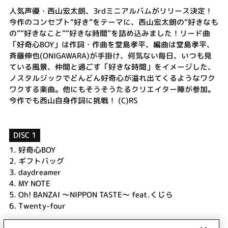
人気声優・西山宏太朗、3rdミニアルバムがリリース決定！
今作のコンセプト“好き”をテーマに、西山宏太朗の“好きなも
の”“好きなこと”“好きな時間”を詰め込みました！リード曲
「好奇心BOY」は作詞・作曲を堂島孝平、編曲は堂島孝平、
斉藤伸也(ONIGAWARA)が手掛け、何気ない毎日、いつも見
ている風景、仲間と過ごす「好きな時間」をイメージした、
ノスタルジックでどんどん好奇心が溢れ出てくるようなワク
ワクする楽曲。他にもそうそうたるクリエイター陣が参加。
今作でも西山自身作詞に挑戦！ (C)RS
DISC 1
1.
好奇心BOY
2.
ギフトバッグ
3.
daydreamer
4.
MY NOTE
5.
Oh! BANZAI ～NIPPON TASTE～ feat.くじら
6.
Twenty-four