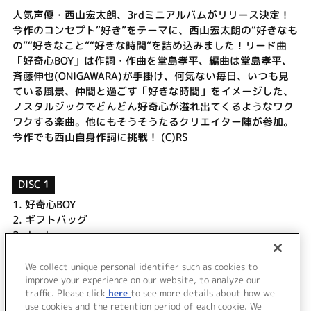
人気声優・西山宏太朗、3rdミニアルバムがリリース決定！
今作のコンセプト“好き”をテーマに、西山宏太朗の“好きなも
の”“好きなこと”“好きな時間”を詰め込みました！リード曲
「好奇心BOY」は作詞・作曲を堂島孝平、編曲は堂島孝平、
斉藤伸也(ONIGAWARA)が手掛け、何気ない毎日、いつも見
ている風景、仲間と過ごす「好きな時間」をイメージした、
ノスタルジックでどんどん好奇心が溢れ出てくるようなワク
ワクする楽曲。他にもそうそうたるクリエイター陣が参加。
今作でも西山自身作詞に挑戦！ (C)RS
DISC 1
1.
好奇心BOY
2.
ギフトバッグ
3.
daydreamer
4.
MY NOTE
5.
Oh! BANZAI ～NIPPON TASTE～ feat.くじら
We collect unique personal identifier such as cookies to
improve your experience on our website, to analyze our
6.
Twenty-four
traffic. Please click
here
to see more details about how we
use cookies and the retention period of each cookie. We