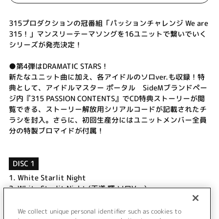
315プロダクションの冠番組「パッションチャレンジ We are
315！」マンスリーテーマソングを16ユニットで繋いでいく
シリーズが発売決定！
●第4弾はDRAMATIC STARS！
新たなユニット曲に加え、各アイドルのソロver.も収録！特
典として、アイドルマスター ポータル SideMブランドペー
ジ内『315 PASSION CONTENTS』でCD特典ストーリーが閲
覧できる、ストーリー解放用シリアルコードが記載されたチ
ラシを封入。さらに、初回生産分にはユニットメンバー全員
分の特製ブロマイドが付属！
DISC 1
1.
White Starlit Night
2.
White Starlit Night (天道 輝 ソロVer.)
3.
White Starlit Night (桜庭 薫 ソロVer.)
4.
White Starlit Night (柏木 翼 ソロVer.)
We collect unique personal identifier such as cookies to