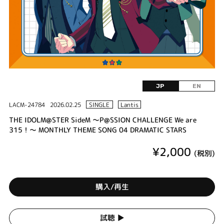
JP
EN
LACM-24784
2026.02.25
SINGLE
Lantis
THE IDOLM@STER SideM ～P@SSION CHALLENGE We are
315！～ MONTHLY THEME SONG 04 DRAMATIC STARS
¥2,000
(税別)
購入/再生
試聴 ▶︎