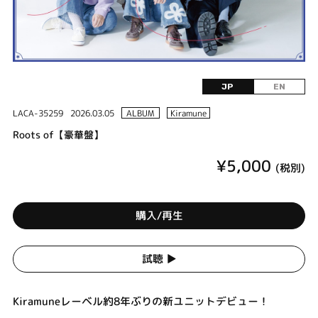
JP
EN
LACA-35259
2026.03.05
ALBUM
Kiramune
Roots of【豪華盤】
¥5,000
(税別)
購入/再生
試聴 ▶︎
Kiramuneレーベル約8年ぶりの新ユニットデビュー！