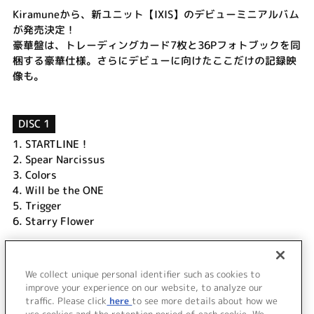
Kiramuneから、新ユニット【IXIS】のデビューミニアルバム
が発売決定！
豪華盤は、トレーディングカード7枚と36Pフォトブックを同
梱する豪華仕様。さらにデビューに向けたここだけの記録映
像も。
DISC 1
1.
STARTLINE！
2.
Spear Narcissus
3.
Colors
4.
Will be the ONE
5.
Trigger
6.
Starry Flower
DISC 2
1.
メイキング - The Road to Debut -
We collect unique personal identifier such as cookies to
2.
TRAILER
improve your experience on our website, to analyze our
traffic. Please click
here
to see more details about how we