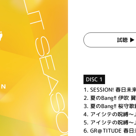
試聴 ▶︎
DISC 1
1.
SESSION! 春
2.
夏のBang!! 伊
3.
夏のBang!! 桜
4.
アイシテの呪縛～Je
5.
アイシテの呪縛～Je
6.
GR＠TITUDE 