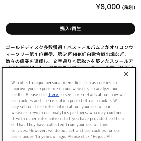
¥8,000
(税別)
購入/再生
ゴールドディスク多数獲得！ベストアルバム２がオリコンウ
ィークリー第１位獲得、第64回NHK紅白歌合戦出場など、
数々の偉業を達成し、文字通り＜伝説＞を築いたスクールア
イドルプロジェクト『ラブライブ！』。スクールアイドルグ
ループ“μ`s”によるライヴステージは熱狂的な人気を獲得。彼
女たちの最後のステージとなった２日間を余すことなく収
We collect unique personal identifier such as cookies to
録！本作は１日目の模様を収録。 (C)RS
improve your experience on our website, to analyze our
traffic. Please click
here
to see more details about how we
use cookies and the retention period of each cookie. We
＜ BACK
may sell or share information about your use of our
website to/with our analytics partners, who may combine
it with other information that you have provided to them
or that they have collected from your use of their
services. However, we do not set and use cookies for our
users under 16 years of age. Please click “Reject All