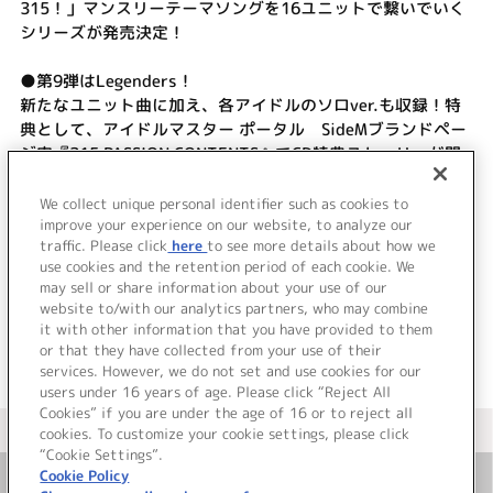
315！」マンスリーテーマソングを16ユニットで繋いでいく
シリーズが発売決定！
●第9弾はLegenders！
新たなユニット曲に加え、各アイドルのソロver.も収録！特
典として、アイドルマスター ポータル SideMブランドペー
ジ内『315 PASSION CONTENTS』でCD特典ストーリーが閲
覧できる、ストーリー解放用シリアルコードが記載されたチ
ラシを封入。さらに、初回生産分にはユニットメンバー全員
We collect unique personal identifier such as cookies to
分の特製ブロマイドが付属！
improve your experience on our website, to analyze our
traffic. Please click
here
to see more details about how we
use cookies and the retention period of each cookie. We
＜ BACK
may sell or share information about your use of our
website to/with our analytics partners, who may combine
it with other information that you have provided to them
or that they have collected from your use of their
services. However, we do not set and use cookies for our
users under 16 years of age. Please click “Reject All
Cookies” if you are under the age of 16 or to reject all
＜ カタログサイト トップページへ
cookies. To customize your cookie settings, please click
“Cookie Settings”.
Cookie Policy