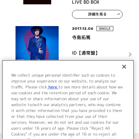
LIVE BD BOX
詳細を見る
2017.12.06
SINGLE
寺島拓篤
ID【通常盤】
We collect unique personal identifier such as cookies to
詳細を見る
improve your experience on our website, to analyze our
traffic. Please click
here
to see more details about how we
use cookies and the retention period of each cookie. We
may sell or share information about your use of our
1
2
>
website to/with our analytics partners, who may combine
it with other information that you have provided to them
or that they have collected from your use of their
services. However, we do not set and use cookies for our
users under 16 years of age. Please click “Reject All
Cookies” if you are under the age of 16 or to reject all