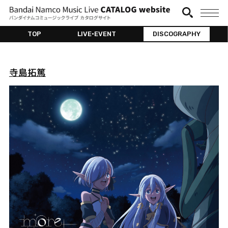
TOP
LIVE•EVENT
DISCOGRAPHY
寺島拓篤