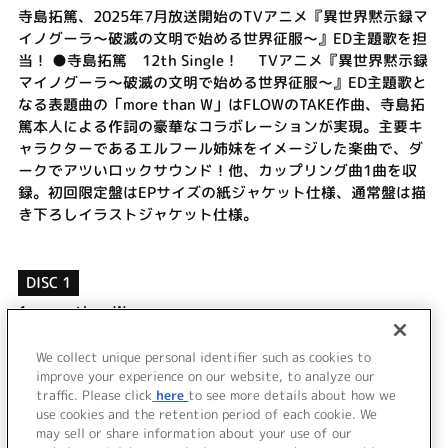
寺島拓篤、2025年7月放送開始のTVアニメ『異世界黙示録マ
イノグーラ～破滅の文明で始める世界征服～』ED主題歌を担
当！ ●寺島拓篤 12th Single！ TVアニメ『異世界黙示録
マイノグーラ～破滅の文明で始める世界征服～』ED主題歌と
なる表題曲の「more than W」はFLOWのTAKE作曲、寺島拓
篤本人による作詞の豪華なコラボレーションが実現。主要キ
ャラクターであるエルフール姉妹をイメージした楽曲で、ダ
ークでアツいロックサウンド！他、カップリング曲1曲を収
録。初回限定盤はEPサイズの紙ジャケット仕様、通常盤は描
き下ろしイラストジャケット仕様。
DISC 1
1.
more than W
2.
夏の夜の夢
3.
more than W (Instrumental)
We collect unique personal identifier such as cookies to
improve your experience on our website, to analyze our
4.
夏の夜の夢 (Instrumental)
traffic. Please click
here
to see more details about how we
use cookies and the retention period of each cookie. We
＜ BACK
may sell or share information about your use of our