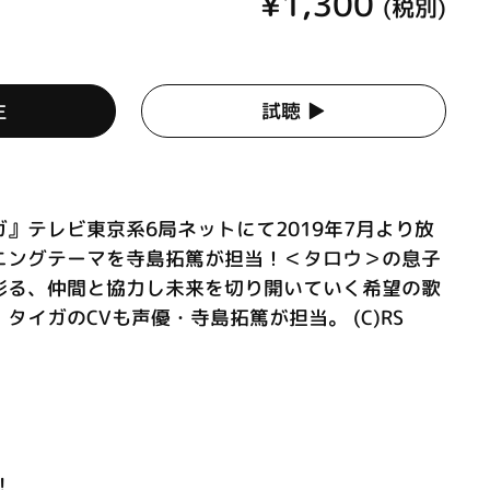
¥1,300
(税別)
生
試聴 ▶︎
』テレビ東京系6局ネットにて2019年7月より放
ニングテーマを寺島拓篤が担当！＜タロウ＞の息子
彩る、仲間と協力し未来を切り開いていく希望の歌
タイガのCVも声優・寺島拓篤が担当。 (C)RS
!