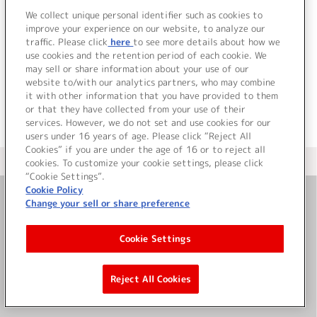
We collect unique personal identifier such as cookies to
improve your experience on our website, to analyze our
traffic. Please click
here
to see more details about how we
use cookies and the retention period of each cookie. We
JP
EN
may sell or share information about your use of our
website to/with our analytics partners, who may combine
it with other information that you have provided to them
or that they have collected from your use of their
services. However, we do not set and use cookies for our
users under 16 years of age. Please click “Reject All
Cookies” if you are under the age of 16 or to reject all
＜ カタログサイト トップページへ
cookies. To customize your cookie settings, please click
“Cookie Settings”.
Cookie Policy
Change your sell or share preference
お問い合わせ
Cookie Settings
サイト利用について
Reject All Cookies
©Bandai Namco Music Live Inc.