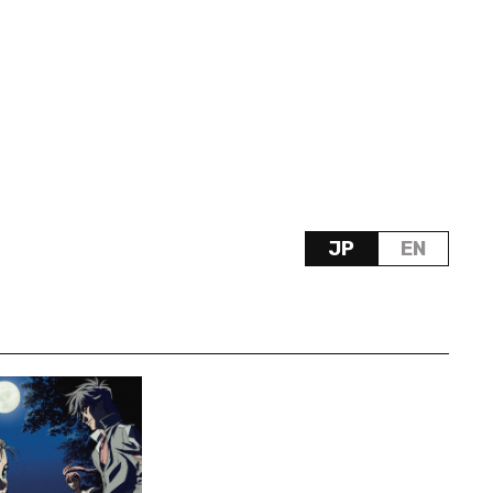
JP
EN