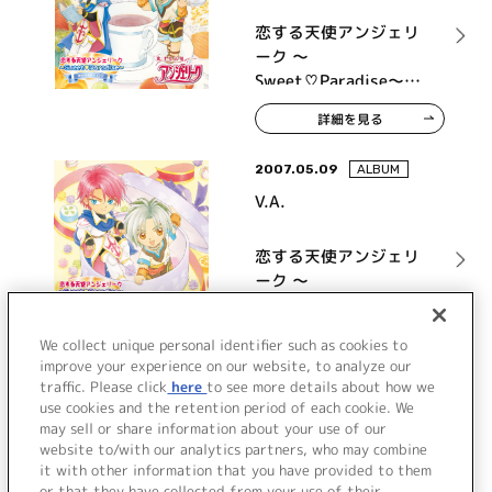
恋する天使アンジェリ
ーク ～
Sweet♡Paradise～
memory 02
詳細を見る
2007.05.09
ALBUM
V.A.
恋する天使アンジェリ
ーク ～
Sweet♡Paradise～
memory 03
詳細を見る
We collect unique personal identifier such as cookies to
improve your experience on our website, to analyze our
traffic. Please click
here
to see more details about how we
use cookies and the retention period of each cookie. We
VIEW MORE
may sell or share information about your use of our
website to/with our analytics partners, who may combine
it with other information that you have provided to them
or that they have collected from your use of their