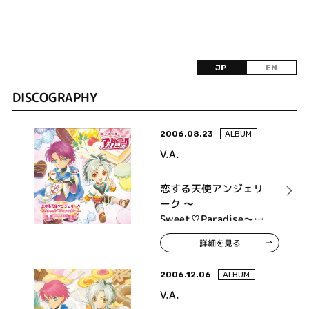
JP
EN
DISCOGRAPHY
2006.08.23
ALBUM
V.A.
恋する天使アンジェリ
ーク ～
Sweet♡Paradise～
memory 01
詳細を見る
2006.12.06
ALBUM
V.A.