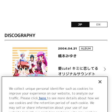
JP
EN
DISCOGRAPHY
2004.04.21
ALBUM
橋本みゆき
愛cute! キミに恋してる
オリジナルサウンドト
ラック
詳細を見る
We collect unique personal identifier such as cookies to
improve your experience on our website, to analyze our
traffic. Please click
here
to see more details about how we
use cookies and the retention period of each cookie. We
VIEW MORE
may sell or share information about your use of our