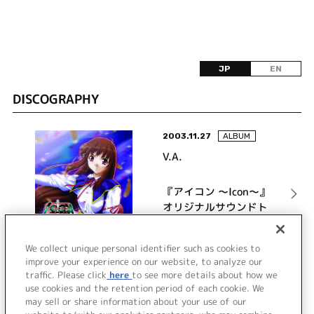
JP
EN
DISCOGRAPHY
2003.11.27
ALBUM
V.A.
『アイコン ～Icon～』
オリジナルサウンドト
ラック
詳細を見る
We collect unique personal identifier such as cookies to
improve your experience on our website, to analyze our
traffic. Please click
here
to see more details about how we
use cookies and the retention period of each cookie. We
VIEW MORE
may sell or share information about your use of our