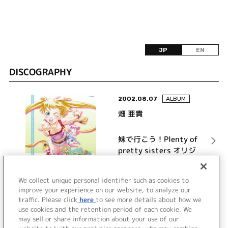
JP
EN
DISCOGRAPHY
2002.08.07
ALBUM
畑 亜貴
妹で行こう！Plenty of
pretty sisters オリジ
ナルサウンドトラック
詳細を見る
We collect unique personal identifier such as cookies to
improve your experience on our website, to analyze our
traffic. Please click
here
to see more details about how we
use cookies and the retention period of each cookie. We
VIEW MORE
may sell or share information about your use of our