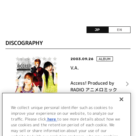
JP
EN
DISCOGRAPHY
2003.09.26
ALBUM
V.A.
Access! Produced by
RADIO アニメロミック
ス
詳細を見る
We collect unique personal identifier such as cookies to
improve your experience on our website, to analyze our
traffic. Please click
here
to see more details about how we
use cookies and the retention period of each cookie. We
VIEW MORE
may sell or share information about your use of our