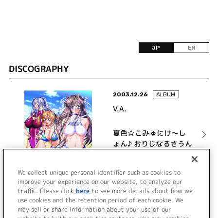
JP
EN
DISCOGRAPHY
2003.12.26
ALBUM
V.A.
夏色☆こみゅにけ～し
ょん♪ おりじなるさうん
どとらっく
詳細を見る
We collect unique personal identifier such as cookies to
improve your experience on our website, to analyze our
traffic. Please click
here
to see more details about how we
use cookies and the retention period of each cookie. We
VIEW MORE
may sell or share information about your use of our