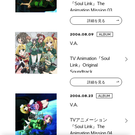
『Soul Link』The
Animation Mission 03
詳細を見る
2006.08.09
ALBUM
V.A.
TV Animation『Soul
Link』Original
Soundtrack
詳細を見る
2006.08.23
ALBUM
V.A.
TVアニメーション
『Soul Link』The
Animation Mission 04