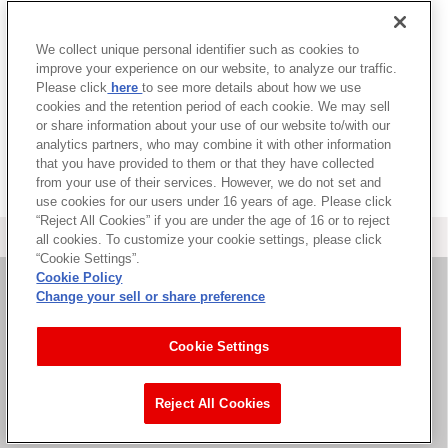
詳細を見る
We collect unique personal identifier such as cookies to
improve your experience on our website, to analyze our traffic.
Please click
here
to see more details about how we use
VIEW MORE
cookies and the retention period of each cookie. We may sell
or share information about your use of our website to/with our
analytics partners, who may combine it with other information
that you have provided to them or that they have collected
from your use of their services. However, we do not set and
use cookies for our users under 16 years of age. Please click
“Reject All Cookies” if you are under the age of 16 or to reject
＜ カタログサイト トップページへ
all cookies. To customize your cookie settings, please click
“Cookie Settings”.
Cookie Policy
Change your sell or share preference
お問い合わせ
Cookie Settings
サイト利用について
Reject All Cookies
©Bandai Namco Music Live Inc.