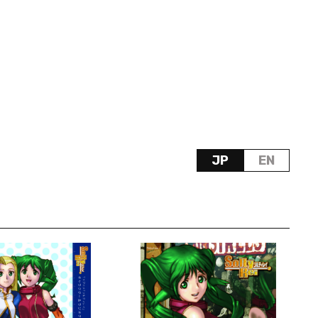
JP
EN