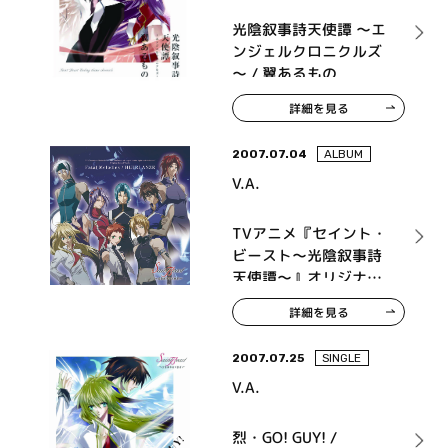
光陰叙事詩天使譚 ～エ
ンジェルクロニクルズ
～ / 翼あるもの
詳細を見る
2007.07.04
ALBUM
V.A.
TVアニメ『セイント・
ビースト～光陰叙事詩
天使譚～』オリジナル
サウンドトラック Fatal
詳細を見る
Melodies
2007.07.25
SINGLE
V.A.
烈・GO! GUY! /