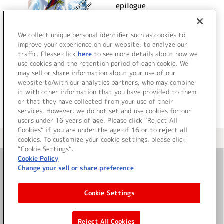
epilogue
詳細を見る
We collect unique personal identifier such as cookies to
improve your experience on our website, to analyze our
traffic. Please click
here
to see more details about how we
use cookies and the retention period of each cookie. We
VIEW MORE
may sell or share information about your use of our
website to/with our analytics partners, who may combine
it with other information that you have provided to them
or that they have collected from your use of their
services. However, we do not set and use cookies for our
users under 16 years of age. Please click “Reject All
Cookies” if you are under the age of 16 or to reject all
＜ カタログサイト トップページへ
cookies. To customize your cookie settings, please click
“Cookie Settings”.
Cookie Policy
Change your sell or share preference
お問い合わせ
Cookie Settings
サイト利用について
Reject All Cookies