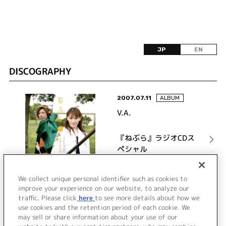
JP
EN
DISCOGRAPHY
2007.07.11
ALBUM
V.A.
『ねぶら』ラジオCDス
ペシャル
詳細を見る
We collect unique personal identifier such as cookies to
improve your experience on our website, to analyze our
traffic. Please click
here
to see more details about how we
use cookies and the retention period of each cookie. We
VIEW MORE
may sell or share information about your use of our