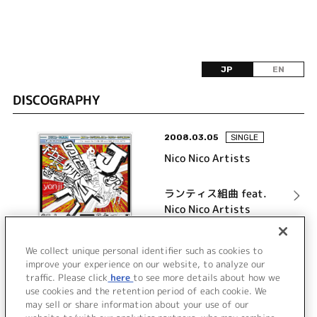
JP
EN
DISCOGRAPHY
2008.03.05
SINGLE
Nico Nico Artists
ランティス組曲 feat.
Nico Nico Artists
詳細を見る
We collect unique personal identifier such as cookies to
improve your experience on our website, to analyze our
traffic. Please click
here
to see more details about how we
use cookies and the retention period of each cookie. We
VIEW MORE
may sell or share information about your use of our