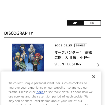
JP
EN
DISCOGRAPHY
2008.07.23
SINGLE
オーブハンター４ (高橋
広樹、大川 透、小野坂
昌也、小野大輔)
SILENT DESTINY
詳細を見る
We collect unique personal identifier such as cookies to
improve your experience on our website, to analyze our
traffic. Please click
here
to see more details about how we
use cookies and the retention period of each cookie. We
VIEW MORE
may sell or share information about your use of our