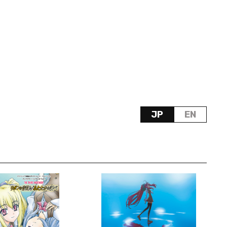
JP
EN