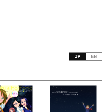
JP
EN