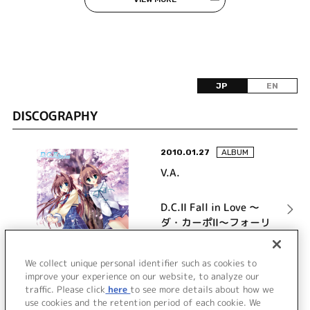
JP
EN
DISCOGRAPHY
2010.01.27
ALBUM
V.A.
D.C.Ⅱ Fall in Love ～
ダ・カーポⅡ～フォーリ
ンラブ ボーカルミニア
ルバム
詳細を見る
We collect unique personal identifier such as cookies to
improve your experience on our website, to analyze our
traffic. Please click
here
to see more details about how we
use cookies and the retention period of each cookie. We