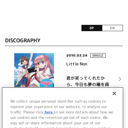
JP
EN
DISCOGRAPHY
2010.03.24
SINGLE
Little Non
君が笑ってくれたか
ら、今日も夢の種を蒔
こう。-キミたね-／爆
発始動レボリューショ
詳細を見る
We collect unique personal identifier such as cookies to
ン
improve your experience on our website, to analyze our
traffic. Please click
here
to see more details about how we
use cookies and the retention period of each cookie. We
VIEW MORE
may sell or share information about your use of our