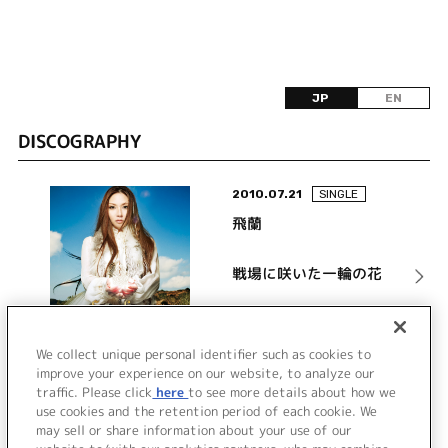
JP
EN
DISCOGRAPHY
2010.07.21
SINGLE
飛蘭
戦場に咲いた一輪の花
詳細を見る
We collect unique personal identifier such as cookies to
improve your experience on our website, to analyze our
traffic. Please click
here
to see more details about how we
use cookies and the retention period of each cookie. We
VIEW MORE
may sell or share information about your use of our