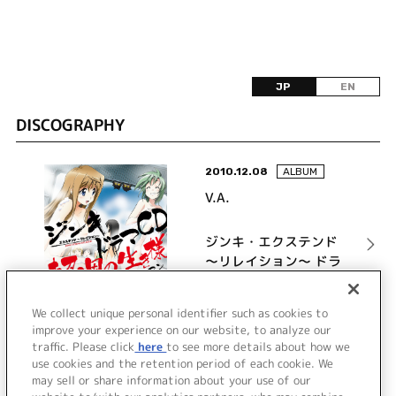
JP
EN
DISCOGRAPHY
2010.12.08
ALBUM
V.A.
ジンキ・エクステンド
～リレイション～ ドラ
マCD 超・男の生き様
(ハイパーマンロマン)
詳細を見る
We collect unique personal identifier such as cookies to
improve your experience on our website, to analyze our
traffic. Please click
here
to see more details about how we
use cookies and the retention period of each cookie. We
VIEW MORE
may sell or share information about your use of our