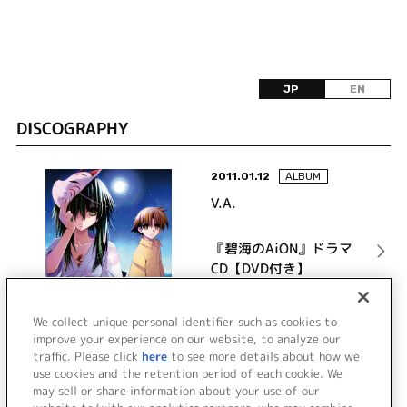
JP
EN
DISCOGRAPHY
2011.01.12
ALBUM
V.A.
『碧海のAiON』ドラマ
CD【DVD付き】
詳細を見る
We collect unique personal identifier such as cookies to
improve your experience on our website, to analyze our
traffic. Please click
here
to see more details about how we
use cookies and the retention period of each cookie. We
VIEW MORE
may sell or share information about your use of our