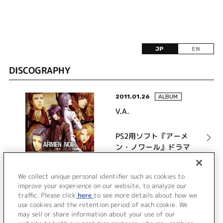
JP
EN
DISCOGRAPHY
2011.01.26
ALBUM
V.A.
PS2用ソフト『アーメ
ン・ノワール』ドラマ
CD
詳細を見る
We collect unique personal identifier such as cookies to
improve your experience on our website, to analyze our
traffic. Please click
here
to see more details about how we
use cookies and the retention period of each cookie. We
VIEW MORE
may sell or share information about your use of our