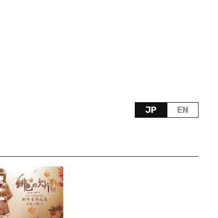
JP
EN