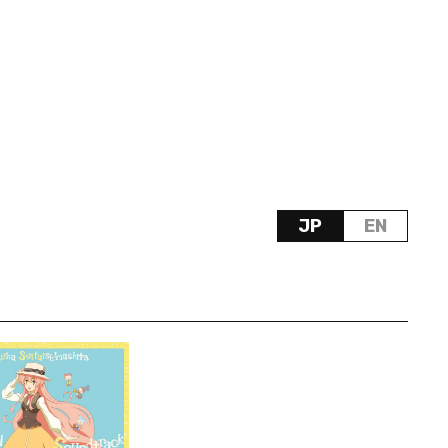
JP
EN