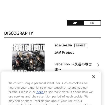
JP
EN
DISCOGRAPHY
2014.04.30
SINGLE
JAM Project
Rebellion ～反逆の戦士
達～
詳細を見る
We collect unique personal identifier such as cookies to
improve your experience on our website, to analyze our
traffic. Please click
here
to see more details about how we
use cookies and the retention period of each cookie. We
VIEW MORE
may sell or share information about your use of our