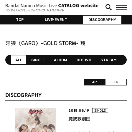
TOP
LIVE•EVENT
DISCOGRAPHY
牙狼〈GARO〉-GOLD STORM- 翔
ALL
SINGLE
ALBUM
BD•DVD
STREAM
JP
EN
DISCOGRAPHY
2015.08.19
SINGLE
魔戒歌劇団